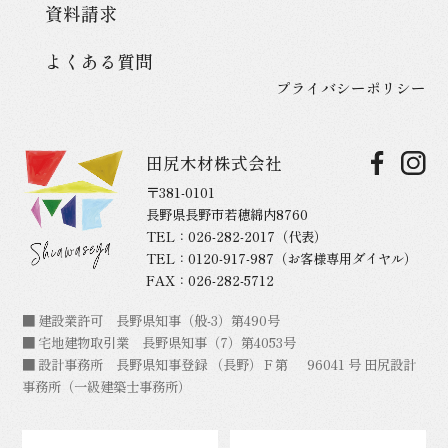
資料請求
よくある質問
プライバシーポリシー
田尻木材株式会社
〒381-0101
長野県長野市若穂綿内8760
TEL：
026-282-2017
（代表）
TEL：
0120-917-987
（お客様専用ダイヤル）
FAX：026-282-5712
■ 建設業許可 長野県知事（般-3）第490号
■ 宅地建物取引業 長野県知事（7）第4053号
■ 設計事務所 長野県知事登録 （長野）Ｆ第 96041 号 田尻設計
事務所（一級建築士事務所）