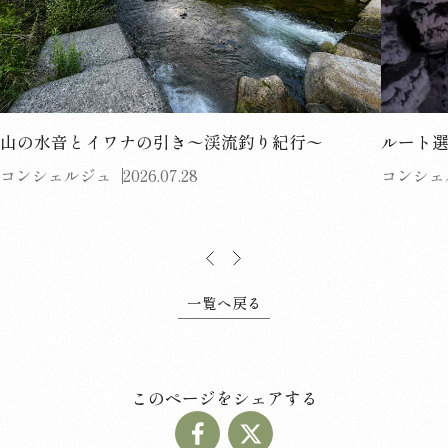
山の水音とイワナの引き〜渓流釣り紀行〜
ルート
コンシェルジュ
2026.07.28
コンシェ
一覧へ戻る
このページをシェアする