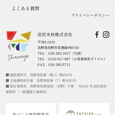
よくある質問
プライバシーポリシー
田尻木材株式会社
〒381-0101
長野県長野市若穂綿内8760
TEL：
026-282-2017
（代表）
TEL：
0120-917-987
（お客様専用ダイヤル）
FAX：026-282-5712
■ 建設業許可 長野県知事（般-3）第490号
■ 宅地建物取引業 長野県知事（7）第4053号
■ 設計事務所 長野県知事登録 （長野）Ｆ第 96041 号 田尻設計
事務所（一級建築士事務所）