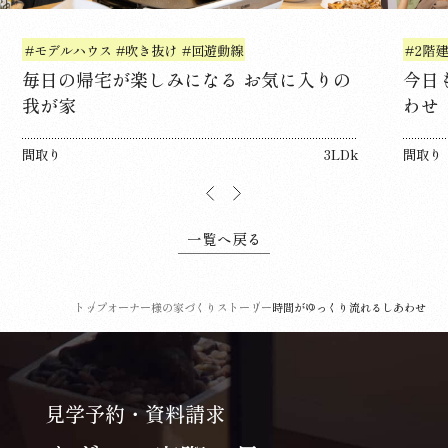
#モデルハウス
#吹き抜け
#回遊動線
#2階
毎日の帰宅が楽しみになる お気に入りの
今日
我が家
わせ
間取り
3LDk
間取り
一覧へ戻る
トップ
オーナー様の家づくりストーリー
時間がゆっくり流れるしあわせ
見学予約・資料請求