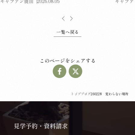
キャプテン鹿田
2026.08.05
キャプテ
一覧へ戻る
このページをシェアする
トップ
ブログ
260228 変わらない場所
見学予約・資料請求