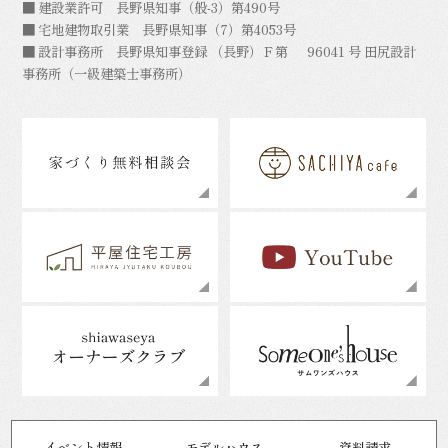
■ 建設業許可 長野県知事（般-3）第490号
■ 宅地建物取引業 長野県知事（7）第4053号
■ 設計事務所 長野県知事登録 （長野）Ｆ第 96041 号 田尻設計
事務所（一級建築士事務所）
© 2026 TAJIRI MOKUZAI.CO.,LTD.
イベント情報
モデルハウス
資料請求