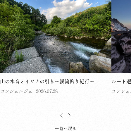
山の水音とイワナの引き〜渓流釣り紀行〜
ルート
コンシェルジュ
2026.07.28
コンシェ
一覧へ戻る