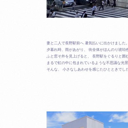
妻と二人で長野駅前へ 暑気払いに出かけました
夕暮れ時、雨があがり、 街全体がほんのり琥珀
ふと窓そ外を見上げると、 長野駅をぐるりと囲
まるで虹の中に包まれているような不思議な光
そんな、 小さなしあわせを感じたひとときでし