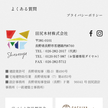
よくある質問
プライバシーポリシー
田尻木材株式会社
〒381-0101
長野県長野市若穂綿内8760
TEL：
026-282-2017
（代表）
TEL：
0120-917-987
（お客様専用ダイヤル）
FAX：026-282-5712
■ 建設業許可 長野県知事（般-3）第490号
■ 宅地建物取引業 長野県知事（7）第4053号
■ 設計事務所 長野県知事登録 （長野）Ｆ第 96041 号 田尻設計
事務所（一級建築士事務所）