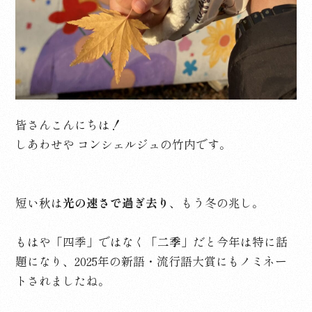
皆さんこんにちは！
しあわせや コンシェルジュの竹内です。
短い秋は
光の速さで過ぎ去り
、もう冬の兆し。
もはや「四季」ではなく
「二季」
だと今年は特に話
題になり、2025年の新語・流行語大賞にもノミネー
トされましたね。