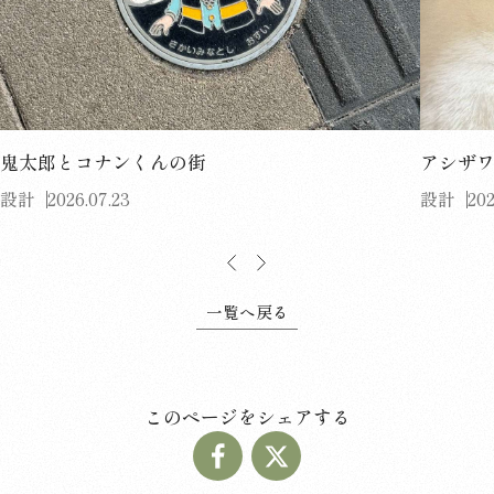
鬼太郎とコナンくんの街
アシザ
設計
2026.07.23
設計
202
一覧へ戻る
このページをシェアする