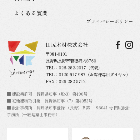
よくある質問
プライバシーポリシー
田尻木材株式会社
〒381-0101
長野県長野市若穂綿内8760
TEL：
026-282-2017
（代表）
TEL：
0120-917-987
（お客様専用ダイヤル）
FAX：026-282-5712
■ 建設業許可 長野県知事（般-3）第490号
■ 宅地建物取引業 長野県知事（7）第4053号
■ 設計事務所 長野県知事登録 （長野）Ｆ第 96041 号 田尻設計
事務所（一級建築士事務所）