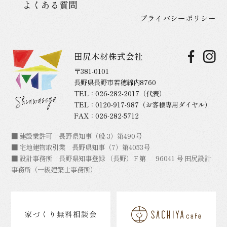
よくある質問
プライバシーポリシー
田尻木材株式会社
〒381-0101
長野県長野市若穂綿内8760
TEL：
026-282-2017
（代表）
TEL：
0120-917-987
（お客様専用ダイヤル）
FAX：026-282-5712
■ 建設業許可 長野県知事（般-3）第490号
■ 宅地建物取引業 長野県知事（7）第4053号
■ 設計事務所 長野県知事登録 （長野）Ｆ第 96041 号 田尻設計
事務所（一級建築士事務所）