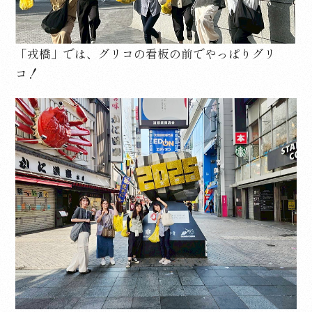
「
戎橋
」では、グリコの看板の前でやっぱりグリ
コ！