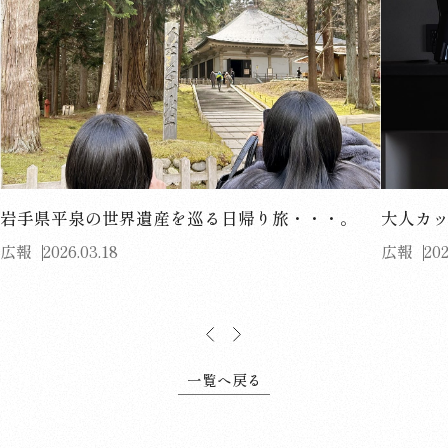
岩手県平泉の世界遺産を巡る日帰り旅・・・。
大人カ
広報
2026.03.18
広報
202
一覧へ戻る