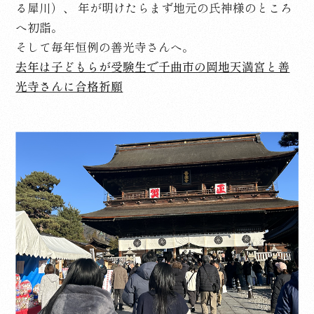
る犀川）、 年が明けたらまず地元の氏神様のところ
へ初詣。
そして毎年恒例の善光寺さんへ。
去年は子どもらが受験生で千曲市の岡地天満宮と善
光寺さんに合格祈願