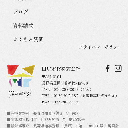
ブログ
資料請求
よくある質問
プライバシーポリシー
田尻木材株式会社
〒381-0101
長野県長野市若穂綿内8760
TEL：
026-282-2017
（代表）
TEL：
0120-917-987
（お客様専用ダイヤル）
FAX：026-282-5712
■ 建設業許可 長野県知事（般-3）第490号
■ 宅地建物取引業 長野県知事（7）第4053号
■ 設計事務所 長野県知事登録 （長野）Ｆ第 96041 号 田尻設計