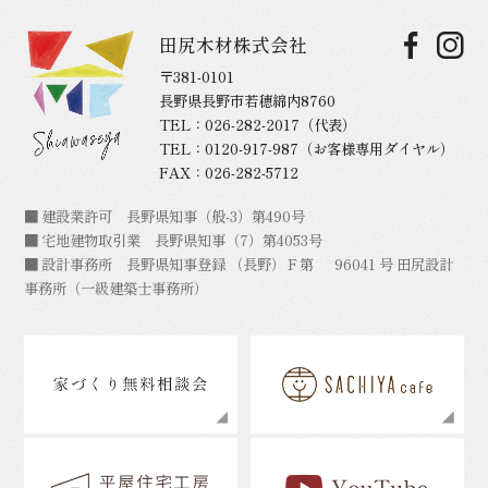
田尻木材株式会社
〒381-0101
長野県長野市若穂綿内8760
TEL：
026-282-2017
（代表）
TEL：
0120-917-987
（お客様専用ダイヤル）
FAX：026-282-5712
■ 建設業許可 長野県知事（般-3）第490号
■ 宅地建物取引業 長野県知事（7）第4053号
■ 設計事務所 長野県知事登録 （長野）Ｆ第 96041 号 田尻設計
事務所（一級建築士事務所）