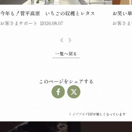
今年も！菅平高原 いちごの収穫とレタス
お笑い
お客さまサポート
2026.08.07
お客さま
一覧へ戻る
このページをシェアする
トップ
ブログ
HPが新しくなっています