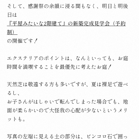
そして、感謝祭の余韻に浸る間もなく、明日と明後
日は
『平屋みたいな2階建て』の新築完成見学会（予約
制）
の開催です！
エクステリアのポイントは、なんといっても、お庭
時間を満喫することを最優先に考えたお庭！
天然芝は敬遠する方も多いですが、夏は裸足で遊べ
るし、
お子さんがはしゃいで転んでしまった場合でも、地
面が柔らかいので大怪我の心配が少ないというメリ
ットも。
写真の左端に見える土の部分は、ピンコロ石で囲っ