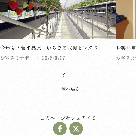
今年も！菅平高原 いちごの収穫とレタス
お笑い
お客さまサポート
2026.08.07
お客さま
一覧へ戻る
このページをシェアする