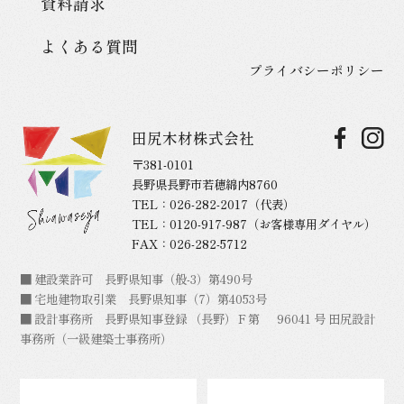
資料請求
よくある質問
プライバシーポリシー
田尻木材株式会社
〒381-0101
長野県長野市若穂綿内8760
TEL：
026-282-2017
（代表）
TEL：
0120-917-987
（お客様専用ダイヤル）
FAX：026-282-5712
■ 建設業許可 長野県知事（般-3）第490号
■ 宅地建物取引業 長野県知事（7）第4053号
■ 設計事務所 長野県知事登録 （長野）Ｆ第 96041 号 田尻設計
事務所（一級建築士事務所）