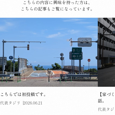
こちらの内容に興味を持った方は、
こちらの記事もご覧になっています。
こちらでは初投稿です。
【家づ
話。
代表タジリ
2026.06.21
代表タジ