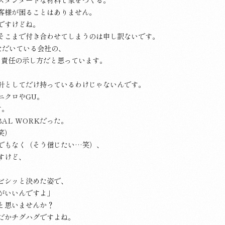
客様が困ることはありません。
ですけどね。
そこまで付き合わせてしまうのは申し訳ないです。
ただいている会社の、
る責任の示し方だと思っています。
針としてだけ持っているわけじゃないんです。
ニクロやGU。
す。
AL WORKだった。
笑）
でもなく（そう信じたい…笑）、
すけど、
ビシッと決めた姿で、
がいいんですよ」
と思いませんか？
だかチグハグですよね。