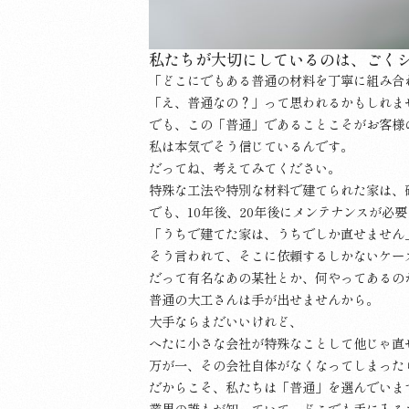
私たちが大切にしているのは、ごく
「どこにでもある普通の材料を丁寧に組み合
「え、普通なの？」って思われるかもしれま
でも、この「普通」であることこそがお客様
私は本気でそう信じているんです。
だってね、考えてみてください。
特殊な工法や特別な材料で建てられた家は、
でも、10年後、20年後にメンテナンスが必
「うちで建てた家は、うちでしか直せません
そう言われて、そこに依頼するしかないケー
だって有名なあの某社とか、何やってあるの
普通の大工さんは手が出せませんから。
大手ならまだいいけれど、
へたに小さな会社が特殊なことして他じゃ直せ
万が一、その会社自体がなくなってしまった
だからこそ、私たちは「普通」を選んでいま
業界の誰もが知っていて、どこでも手に入る