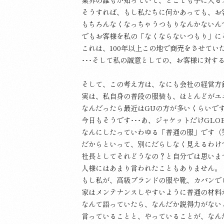
そうすれば、もし私たちに何かあっても、お
もちろんなくなっちゃうつもりなんかないん
でもお客様を私の「なくならないつもり」に
これは、100年以上この地で商売をさせてい
･･･そして私の誠意としての、お客様に対す
そして、この考え方は、なにも会社の経営方
実は、私自身の普段の服装も、ほとんどがユ
なんだったら最近はGUの方が多いくらいで
今日もそうです･･･あ、ジャケットだけGLOB
なんにしたっていわゆる「普通の服」です（
だからといって、別にだらしなく見えるわけ
社長としてそれどうなの？と自分では思いま
人様にはあまり言われたこともありません。
もし私が、高級ブランドの服や靴、カバンで
家はメンテナンスしやすいように普通の材料
なんて語っていたら、なんだか説得力がない
言っていることと、やっていることが、なん