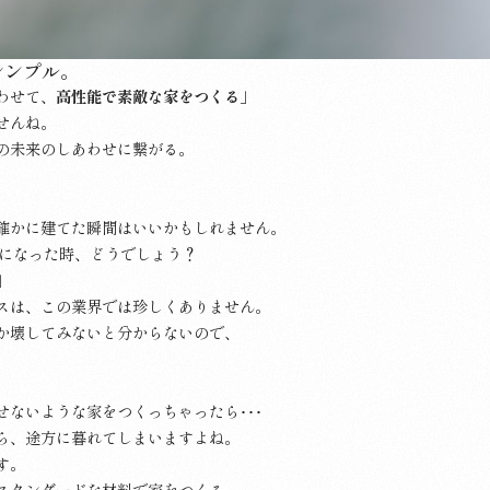
シンプル。
わせて、
高性能で素敵な家をつくる
」
せんね。
の未来のしあわせに繋がる。
確かに建てた瞬間はいいかもしれません。
要になった時、どうでしょう？
」
スは、この業界では珍しくありません。
か壊してみないと分からないので、
ないような家をつくっちゃったら･･･
ら、途方に暮れてしまいますよね。
す。
スタンダードな材料で家をつくる。