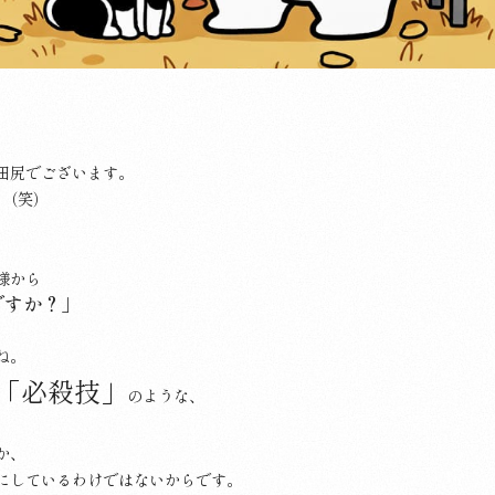
田尻でございます。
･（笑）
様から
ですか？」
ね。
「必殺技」
のような、
。
か、
にしているわけではないからです。