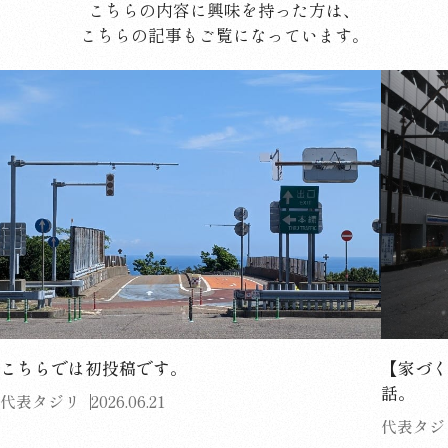
こちらの内容に興味を持った方は、
こちらの記事もご覧になっています。
こちらでは初投稿です。
【家づ
話。
代表タジリ
2026.06.21
代表タジ