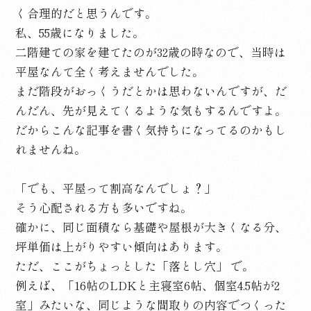
く合理的だと思うんです。
私、55歳になりました。
二階建ての家を建てたのが32歳の時なので、当時は
平屋なんて全く考えませんでした。
まだ階段がおっくうだとかは思わないんですが、だ
んだん、先が見えてくるような気もするんですよ。
だからこんな記事を書く気持ちになってるのかもし
れませんね。
「でも、平屋って割高なんでしょ？」
そう心配される方も多いですね。
確かに、同じ面積なら基礎や屋根が大きくなる分、
坪単価は上がりやすい傾向はあります。
ただ、ここがちょっとした「落とし穴」 で。
例えば、「16帖のLDKと主寝室6帖、個室4.5帖が2
室」みたいな、同じような間取りの内容でつくった