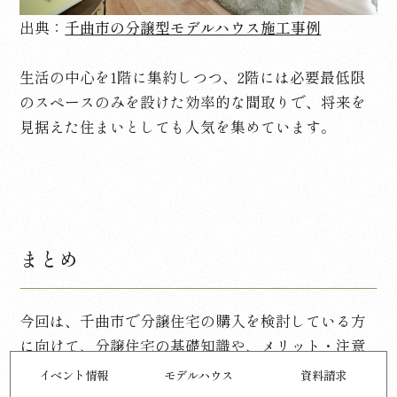
出典：
千曲市の分譲型モデルハウス施工事例
生活の中心を
1
階に集約しつつ、
2
階には必要最低限
のスペースのみを設けた効率的な間取りで、将来を
見据えた住まいとしても人気を集めています。
まとめ
今回は、千曲市で分譲住宅の購入を検討している方
に向けて、分譲住宅の基礎知識や、メリット・注意
点、お得に手に入れるためのポイントなどを詳しく
イベント情報
モデルハウス
資料請求
確認してきました。