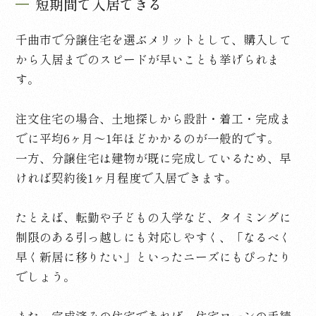
短期間で入居できる
千曲市で分譲住宅を選ぶメリットとして、購入して
から入居までのスピードが早いことも挙げられま
す。
注文住宅の場合、土地探しから設計・着工・完成ま
でに平均
6
ヶ月〜
1
年ほどかかるのが一般的です。
一方、分譲住宅は建物が既に完成しているため、早
ければ契約後
1
ヶ月程度で入居できます。
たとえば、転勤や子どもの入学など、タイミングに
制限のある引っ越しにも対応しやすく、「なるべく
早く新居に移りたい」といったニーズにもぴったり
でしょう。
また、完成済みの住宅であれば、住宅ローンの手続